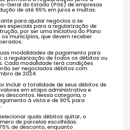
ria-Geral do Estado (PGE) de empresas
ução de até 95% em juros e multas.
ante para ajudar negócios a se
es especiais para a regularização de
rução, por ser uma iniciativa do Plano
 os municípios, que devem receber
perados.
 duas modalidades de pagamento para
: a regularização de todos os débitos ou
os. Cada modalidade terá condições
erão ser negociados débitos com
embro de 2024.
r incluir a totalidade de seus débitos de
valores em etapa administrativa e
res descontos. Nessa categoria, o
agamento à vista e de 90% para
.
elecionar quais débitos quitar, o
mero de parcelas escolhidas.
 75% de desconto, enquanto