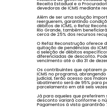
Receita Estadual e a Procurado
devedoras de ICMS mediante red
Além de ser uma solução import
reerguerem, garantindo condiçõ
débitos de ICMS, o Refaz Reconst
Rio Grande, também beneficiará
cerca de 25% dos recursos recu
O Refaz Reconstrução oferece
quitação de pendências do ICMS
a seleção de débitos específic
diferenciadas de desconto. Pod
vencimento até o dia 31 de dez
Os contribuintes que optarem po
ICMS no programa, abrangendo 
judicial, terão acesso aos maio
abatimento será de 95% para p
parcelamento em até seis vezes
Já para aqueles que preferirem s
desconto variará conforme o nú
Pagamentos à vista garantirão