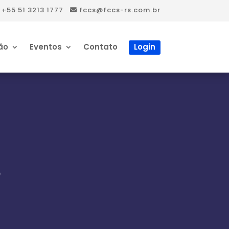
+55 51 3213 1777
fccs@fccs-rs.com.br
ão
Eventos
Contato
Login
s