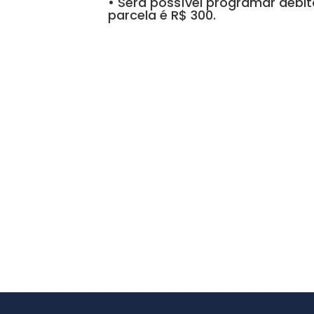
• Será possível programar débi
parcela é R$ 300.