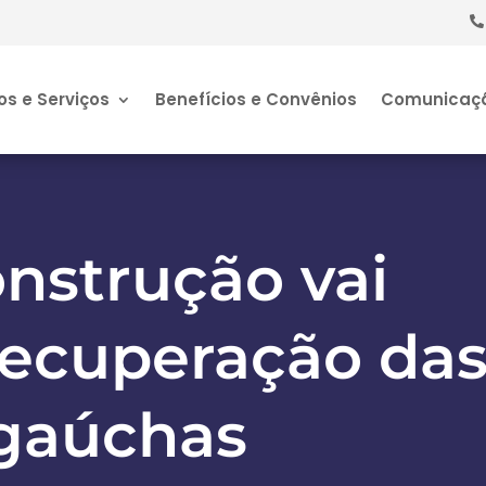
os e Serviços
Benefícios e Convênios
Comunicaç
nstrução vai
recuperação da
gaúchas