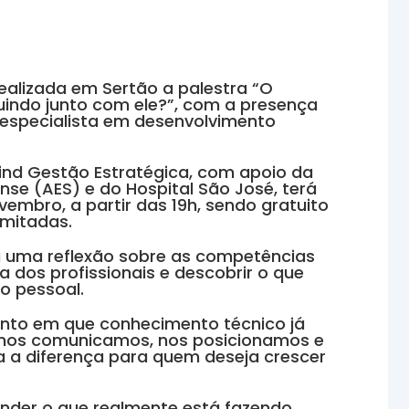
realizada em Sertão a palestra “O
indo junto com ele?”, com a presença
 especialista em desenvolvimento
ind Gestão Estratégica, com apoio da
se (AES) e do Hospital São José, terá
vembro, a partir das 19h, sendo gratuito
imitadas.
ra uma reflexão sobre as competências
 dos profissionais e descobrir o que
o pessoal.
nto em que conhecimento técnico já
o nos comunicamos, nos posicionamos e
a a diferença para quem deseja crescer
nder o que realmente está fazendo