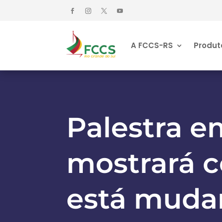
A FCCS-RS
Produt
Palestra e
mostrará 
está muda