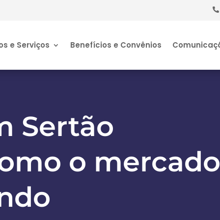
os e Serviços
Benefícios e Convênios
Comunicaç
m Sertão
como o mercad
ndo