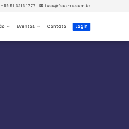
+55 51 3213 1777
fccs@fccs-rs.com.br
ão
Eventos
Contato
Login
o