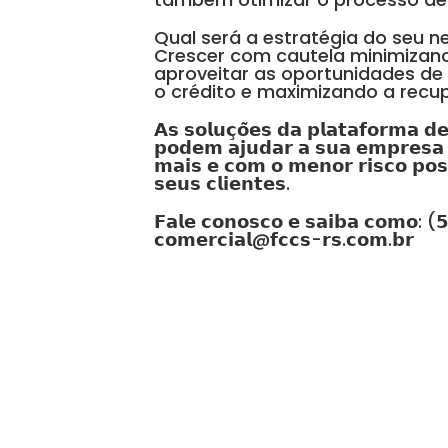
Qual será a estratégia do seu n
Crescer com cautela minimizand
aproveitar as oportunidades d
o crédito e maximizando a rec
𝗔𝘀 𝘀𝗼𝗹𝘂𝗰̧𝗼̃𝗲𝘀 𝗱𝗮 𝗽𝗹𝗮𝘁𝗮𝗳𝗼𝗿𝗺𝗮 𝗱
𝗽𝗼𝗱𝗲𝗺 𝗮𝗷𝘂𝗱𝗮𝗿 𝗮 𝘀𝘂𝗮 𝗲𝗺𝗽𝗿𝗲𝘀𝗮 
𝗺𝗮𝗶𝘀 𝗲 𝗰𝗼𝗺 𝗼 𝗺𝗲𝗻𝗼𝗿 𝗿𝗶𝘀𝗰𝗼 𝗽𝗼𝘀𝘀
𝘀𝗲𝘂𝘀 𝗰𝗹𝗶𝗲𝗻𝘁𝗲𝘀.
𝗙𝗮𝗹𝗲 𝗰𝗼𝗻𝗼𝘀𝗰𝗼 𝗲 𝘀𝗮𝗶𝗯𝗮 𝗰𝗼𝗺𝗼:
𝗰𝗼𝗺𝗲𝗿𝗰𝗶𝗮𝗹@𝗳𝗰𝗰𝘀-𝗿𝘀.𝗰𝗼𝗺.𝗯𝗿