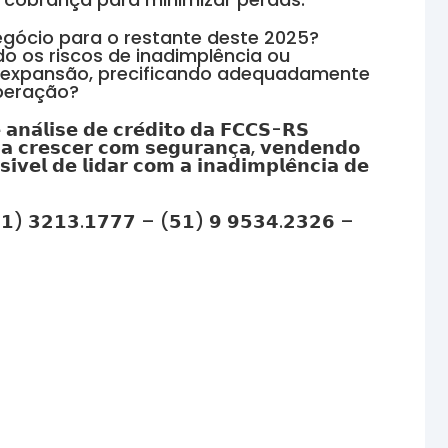
egócio para o restante deste 2025?
o os riscos de inadimplência ou
e expansão, precificando adequadamente
uperação?
 𝗮𝗻𝗮́𝗹𝗶𝘀𝗲 𝗱𝗲 𝗰𝗿𝗲́𝗱𝗶𝘁𝗼 𝗱𝗮 𝗙𝗖𝗖𝗦-𝗥𝗦
𝗮 𝗰𝗿𝗲𝘀𝗰𝗲𝗿 𝗰𝗼𝗺 𝘀𝗲𝗴𝘂𝗿𝗮𝗻𝗰̧𝗮, 𝘃𝗲𝗻𝗱𝗲𝗻𝗱𝗼
́𝘃𝗲𝗹 𝗱𝗲 𝗹𝗶𝗱𝗮𝗿 𝗰𝗼𝗺 𝗮 𝗶𝗻𝗮𝗱𝗶𝗺𝗽𝗹𝗲̂𝗻𝗰𝗶𝗮 𝗱𝗲
 (𝟱𝟭) 𝟯𝟮𝟭𝟯.𝟭𝟳𝟳𝟳 – (𝟱𝟭) 𝟵 𝟵𝟱𝟯𝟰.𝟮𝟯𝟮𝟲 –