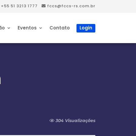
+55 51 3213 1777
fccs@fccs-rs.com.br
ão
Eventos
Contato
Login
a
304 Visualizações