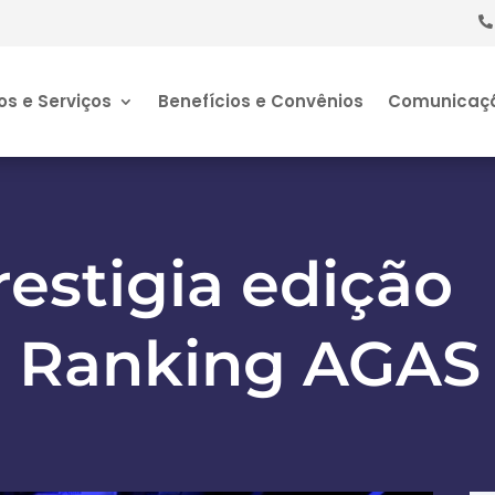
os e Serviços
Benefícios e Convênios
Comunicaç
estigia edição
o Ranking AGAS