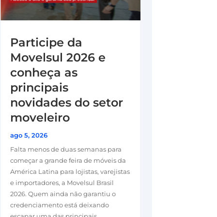
Participe da
Movelsul 2026 e
conheça as
principais
novidades do setor
moveleiro
ago 5, 2026
Falta menos de duas semanas para
começar a grande feira de móveis da
América Latina para lojistas, varejistas
e importadores, a Movelsul Brasil
2026. Quem ainda não garantiu o
credenciamento está deixando
escapar uma das principais