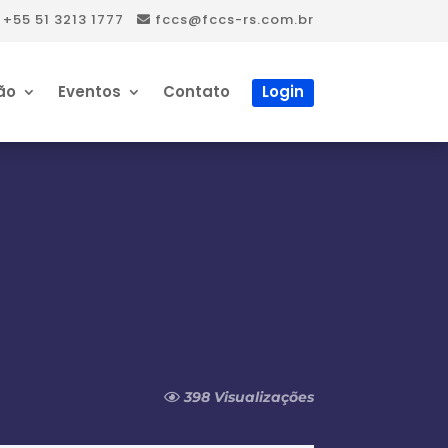
+55 51 3213 1777
fccs@fccs-rs.com.br
ão
Eventos
Contato
Login
398 Visualizações