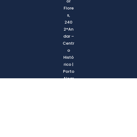
or
Flore
s,
240
2°An
dar –
Centr
o
Histó
rico |
Porto
Alegr
e –
RS |
CEP
9002
0-120
| (51)
3213.1
777 |