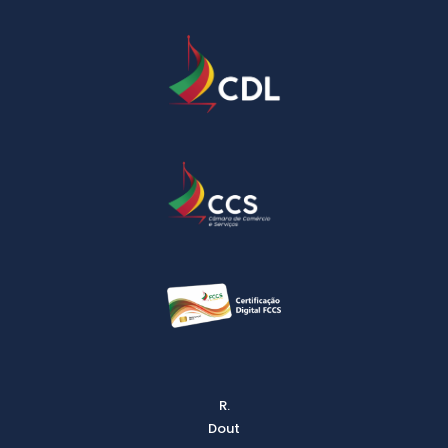
R.
Dout