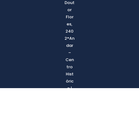
Dout
or
Flor
es,
240
2°An
dar
–
Cen
tro
Hist
óric
o |
Port
o
Aleg
re –
RS |
CEP
900