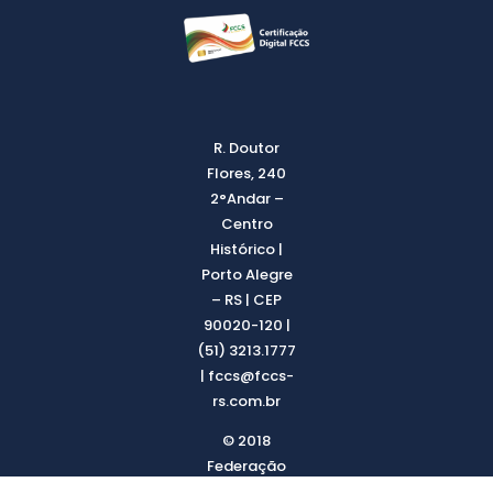
R. Doutor
Flores, 240
2°Andar –
Centro
Histórico |
Porto Alegre
– RS | CEP
90020-120 |
(51) 3213.1777
| fccs@fccs-
rs.com.br
© 2018
Federação
das Câmaras