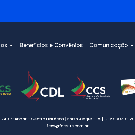
ços
Benefícios e Convênios
Comunicação
, 240 2°Andar – Centro Histórico | Porto Alegre – RS | CEP 90020-120 |
fccs@fccs-rs.com.br