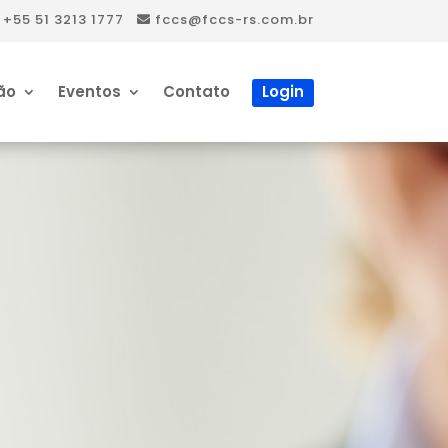
+55 51 3213 1777
fccs@fccs-rs.com.br
ão
Eventos
Contato
Login