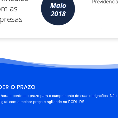
DER O PRAZO
 hora e perdem o prazo para o cumprimento de suas obrigações. Não
o digital com o melhor preço e agilidade na FCDL-RS.