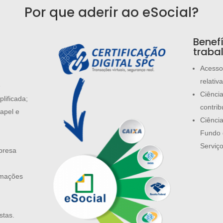
Por que aderir ao eSocial?
Benef
traba
Acesso
relativ
e
Ciênci
lificada;
contrib
apel e
Ciência
Fundo 
Serviço
presa
rmações
stas.