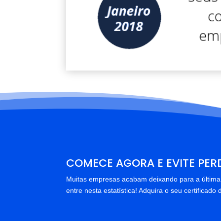
COMECE AGORA E EVITE PER
Muitas empresas acabam deixando para a última
entre nesta estatística! Adquira o seu certificad