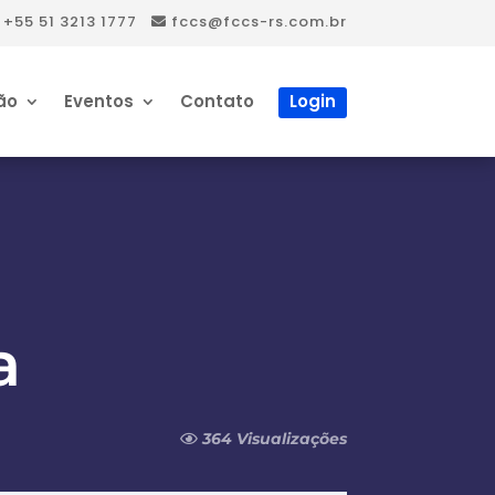
+55 51 3213 1777
fccs@fccs-rs.com.br
ão
Eventos
Contato
Login
a
364 Visualizações