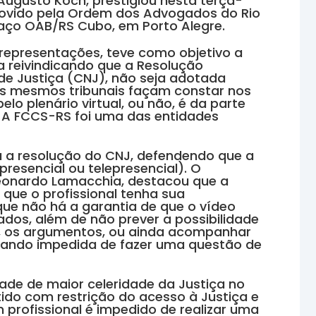
Augusto Koch, prestigiou nesta terça-
omovido pela Ordem dos Advogados do Rio
aço OAB/RS Cubo, em Porto Alegre.
s representações, teve como objetivo a
 reivindicando que a Resolução
de Justiça (CNJ), não seja adotada
 os mesmos tribunais façam constar nos
lo plenário virtual, ou não, é da parte
 A FCCS-RS foi uma das entidades
 a resolução do CNJ, defendendo que a
presencial ou telepresencial). O
eonardo Lamacchia, destacou que a
e que o profissional tenha sua
que não há a garantia de que o vídeo
dos, além de não prever a possibilidade
a, os argumentos, ou ainda acompanhar
ficando impedida de fazer uma questão de
de de maior celeridade da Justiça no
tido com restrição do acesso à Justiça e
m profissional é impedido de realizar uma