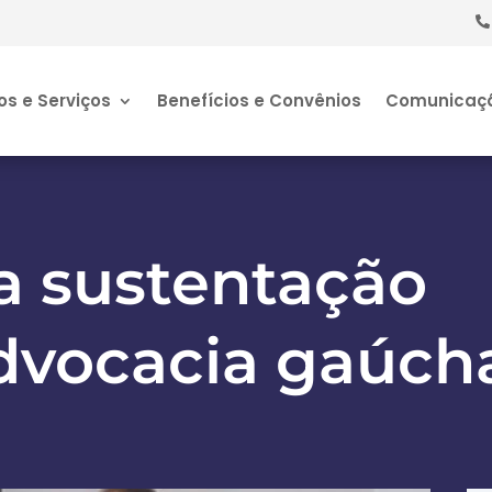
os e Serviços
Benefícios e Convênios
Comunicaç
a sustentação
advocacia gaúch