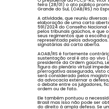
O presidente da FCCS-RS, Vitor 
feira (28/01) o ato público pr
Grande do Sul, (OAB/RS) no Esp
A atividade, que reuniu diversa
elaboração de uma carta aberta
591/2024 do Conselho Nacional 
pelos tribunais gaúchos, e que
seus regimentos que a escolha pe
representada pelos advogados.
signatárias da carta aberta.
AOAB/RS é fortemente contrária
sustentação oral é ato ao vivo (
presidente da Ordem gaúcha, L
figura do plenário virtual imped
prerrogativa assegurada, visto 
será considerado pelos magistra
da advocacia externar a defes
o debate entre os julgadores, 
ordem ou de fato.
Ele também pontuou a necessida
Brasil mas isso não pode ser ob
do direito à ampla defesa. Se u